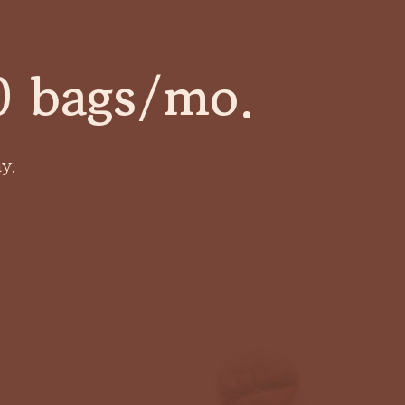
0 bags/mo.
y.