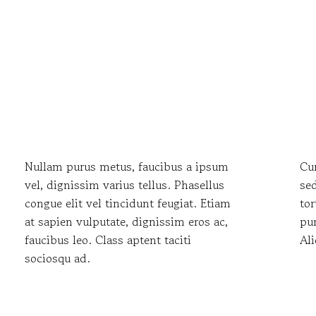
Nullam purus metus, faucibus a ipsum
Cur
vel, dignissim varius tellus. Phasellus
se
congue elit vel tincidunt feugiat. Etiam
tor
at sapien vulputate, dignissim eros ac,
pur
faucibus leo. Class aptent taciti
Ali
sociosqu ad.