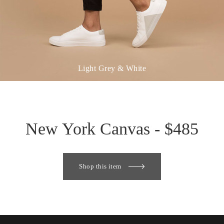
Light Grey & White
New York Canvas - $485
Shop this item